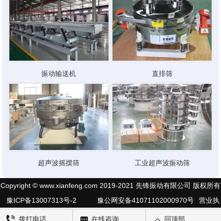
振动输送机
直排筛
超声波摇摆筛
工业超声波振动筛
Copyright © www.xianfeng.com 2019-2021 先锋振动有限公司 版权所有
豫ICP备13007313号-2
豫公网安备41071102000970号
营业执
照公示
网站地图
拨打电话
在线咨询
回顶部