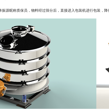
单振源昵称质保员，物料经过筛分后，直接进入包装机进行包装，降