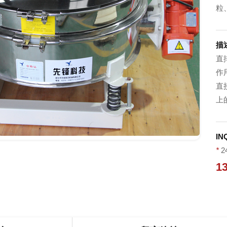
粒
描
直
作
直
上
IN
*
2
1