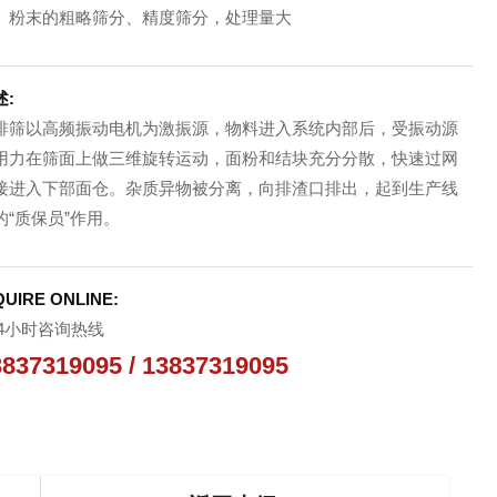
、粉末的粗略筛分、精度筛分，处理量大
述:
排筛以高频振动电机为激振源，物料进入系统内部后，受振动源
用力在筛面上做三维旋转运动，面粉和结块充分分散，快速过网
接进入下部面仓。杂质异物被分离，向排渣口排出，起到生产线
的“质保员”作用。
QUIRE ONLINE:
4小时咨询热线
3837319095 / 13837319095